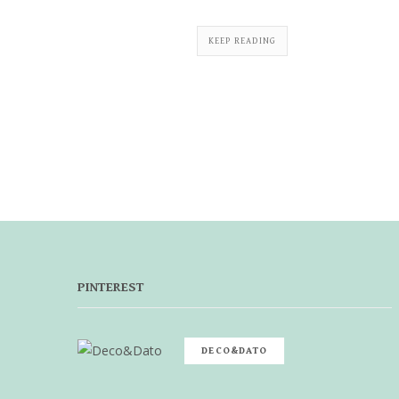
KEEP READING
PINTEREST
DECO&DATO