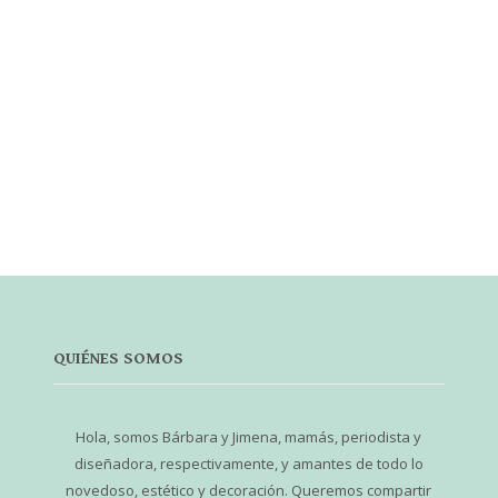
QUIÉNES SOMOS
Hola, somos Bárbara y Jimena, mamás, periodista y
diseñadora, respectivamente, y amantes de todo lo
novedoso, estético y decoración. Queremos compartir