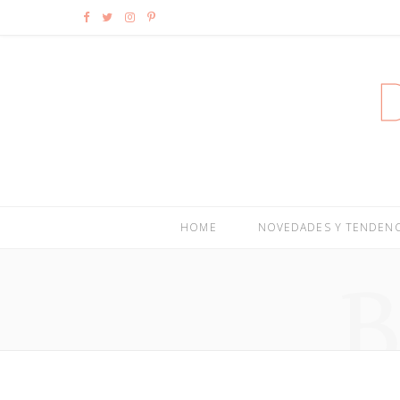
F
T
I
P
a
w
n
i
c
i
s
n
e
t
t
t
b
t
a
e
o
e
g
r
HOME
NOVEDADES Y TENDENC
o
r
r
e
k
a
s
m
t